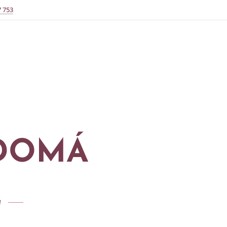
7 753
ĚDOMÁ
u