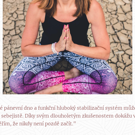
é pánevní dno a funkční hluboký stabilizační systém můž
 a sebejistě. Díky svým dlouholetým zkušenostem dokážu v
ěřím, že nikdy není pozdě začít."